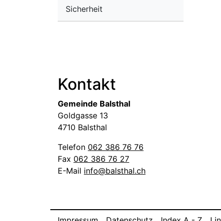
Sicherheit
Fussbereich
Kontakt
Gemeinde Balsthal
Goldgasse 13
4710 Balsthal
Telefon
062 386 76 76
Fax
062 386 76 27
E-Mail
info@balsthal.ch
Toolbar
Impressum
Datenschutz
Index A - Z
Li