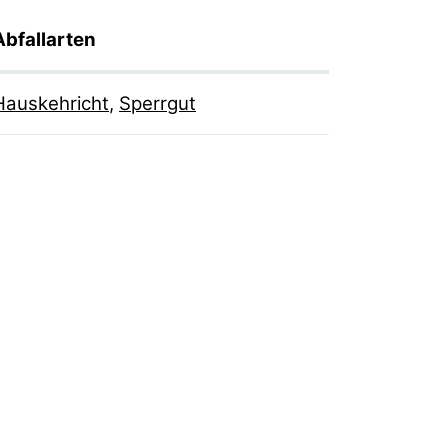
Abfallarten
Hauskehricht
,
Sperrgut