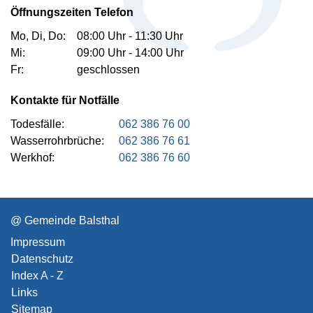
Öffnungszeiten Telefon
Mo, Di, Do:
08:00 Uhr - 11:30 Uhr
Mi:
09:00 Uhr - 14:00 Uhr
Fr:
geschlossen
Kontakte für Notfälle
Todesfälle:
062 386 76 00
Wasserrohrbrüche:
062 386 76 61
Werkhof:
062 386 76 60
Toolbar
@ Gemeinde Balsthal
Impressum
Datenschutz
Index A - Z
Links
Sitemap