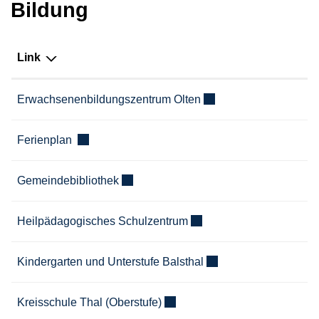
Bildung
Link
Externer Link wird in e
Erwachsenenbildungszentrum Olten
Externer Link wird in einem neuen Fenster geöffn
Ferienplan
Externer Link wird in einem neuen Fenst
Gemeindebibliothek
Externer Link wird in ein
Heilpädagogisches Schulzentrum
Externer Link wird in 
Kindergarten und Unterstufe Balsthal
Externer Link wird in einem neu
Kreisschule Thal (Oberstufe)