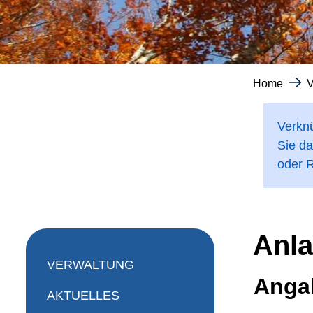
Home
V
Verknü
Sie da
oder R
Anla
Subnavigation
VERWALTUNG
Anga
AKTUELLES