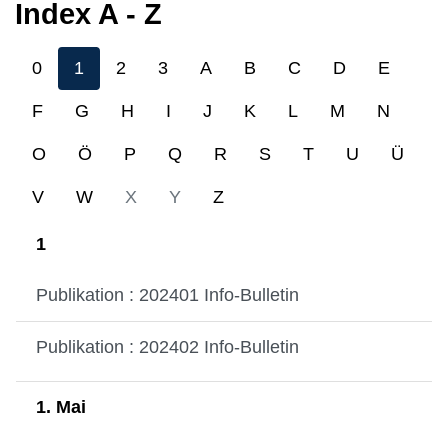
Index A - Z
0
1
2
3
A
B
C
D
E
F
G
H
I
J
K
L
M
N
O
Ö
P
Q
R
S
T
U
Ü
V
W
X
Y
Z
1
Publikation : 202401 Info-Bulletin
Publikation : 202402 Info-Bulletin
1. Mai